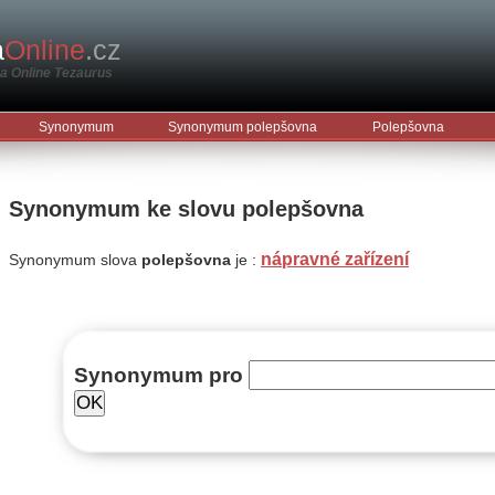
a
Online
.cz
 Online Tezaurus
Synonymum
Synonymum polepšovna
Polepšovna
Synonymum ke slovu polepšovna
nápravné zařízení
Synonymum slova
polepšovna
je :
Synonymum
pro