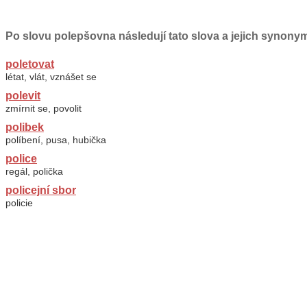
Po slovu polepšovna následují tato slova a jejich synony
poletovat
létat, vlát, vznášet se
polevit
zmírnit se, povolit
polibek
políbení, pusa, hubička
police
regál, polička
policejní sbor
policie