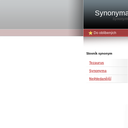
Synonym
Synonyma
Do oblíbených
Slovník synonym
Tezaurus
Synonyma
Nejhledanější