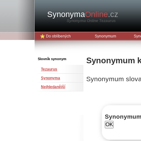
Synonyma
Online
.cz
Synonyma Online Tezaurus
Do oblíbených
Synonymum
Syn
Synonymum ke
Slovník synonym
Tezaurus
Synonymum slov
Synonyma
Nejhledanější
Synonymu