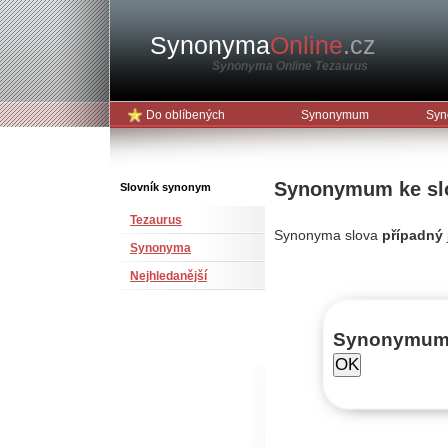
Synonyma
Online
.cz
Synonyma Online Tezaurus
Do oblíbených
Synonymum
Syn
Synonymum ke sl
Slovník synonym
Tezaurus
Synonyma slova
případný
Synonyma
Nejhledanější
Synonymu