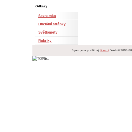
Odkazy
Seznamka
Oficiální stránky
Světlomety
Rubriky
Synonyma podléhají
licenci
. Web © 2008-2