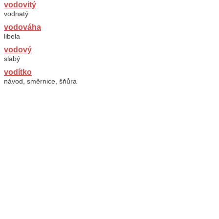
vodovitý
vodnatý
vodováha
libela
vodový
slabý
vodítko
návod, směrnice, šňůra