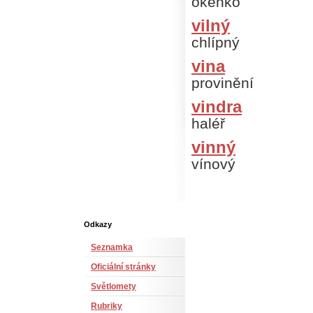
okénko
vilný
chlípný
vina
provinění
vindra
haléř
vinný
vínový
Odkazy
Seznamka
Oficiální stránky
Světlomety
Rubriky