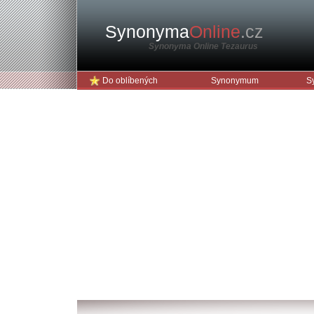
Synonyma
Online
.cz
Synonyma Online Tezaurus
Do oblíbených
Synonymum
S