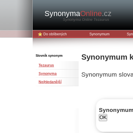
Synonyma
Online
.cz
Synonyma Online Tezaurus
Do oblíbených
Synonymum
Syn
Synonymum ke
Slovník synonym
Tezaurus
Synonymum slov
Synonyma
Nejhledanější
Synonymu