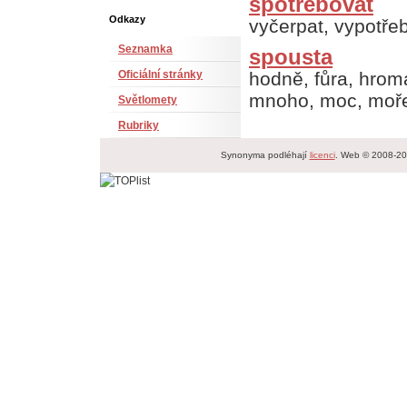
spotřebovat
Odkazy
vyčerpat, vypotře
Seznamka
spousta
Oficiální stránky
hodně, fůra, hrom
mnoho, moc, moř
Světlomety
Rubriky
Synonyma podléhají
licenci
. Web © 2008-2