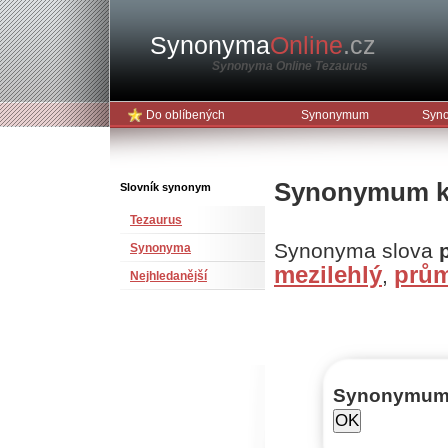
Synonyma
Online
.cz
Synonyma Online Tezaurus
Do oblíbených
Synonymum
Syno
Synonymum ke
Slovník synonym
Tezaurus
Synonyma slova
Synonyma
mezilehlý
prů
,
Nejhledanější
Synonymu