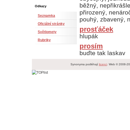
běžný, nepřikrášl
Odkazy
přirozený, nenáro
Seznamka
pouhý, zbavený, n
Oficiální stránky
prosťáček
Světlomety
hlupák
Rubriky
prosím
buďte tak laskav
Synonyma podléhají
licenci
. Web © 2008-2