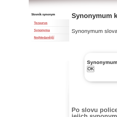
Synonymum ke 
Slovník synonym
Tezaurus
Synonymum slov
Synonyma
Nejhledanější
Synonymu
Po slovu police
jejich synony