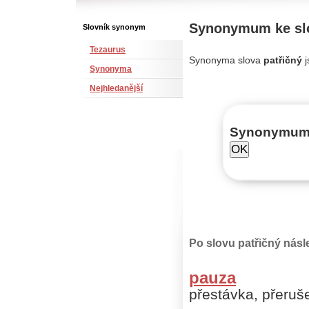
Synonymum ke slo
Slovník synonym
Tezaurus
Synonyma slova
patřičný
j
Synonyma
Nejhledanější
Synonymu
Po slovu patřičný násl
pauza
přestávka, přeruš