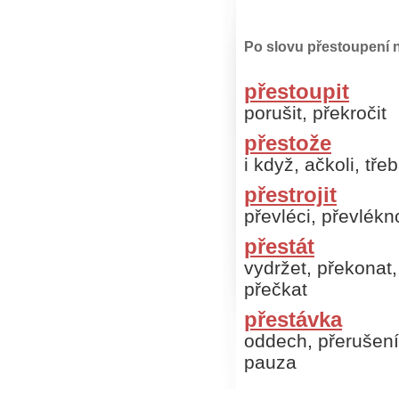
Po slovu přestoupení n
přestoupit
porušit, překročit
přestože
i když, ačkoli, tře
přestrojit
převléci, převlékn
přestát
vydržet, překonat, 
přečkat
přestávka
oddech, přerušení
pauza