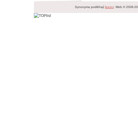
Synonyma podléhají
licenci
. Web © 2008-2