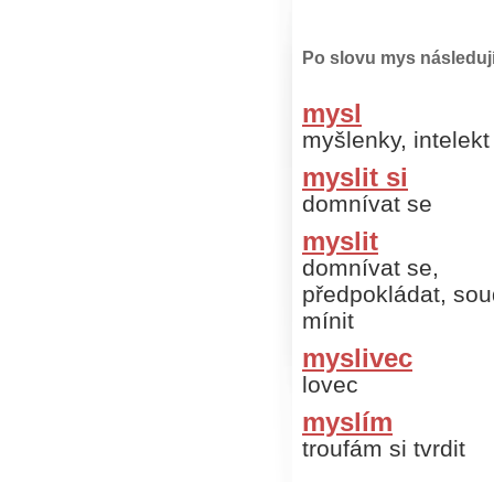
Po slovu mys následují
mysl
myšlenky, intelekt
myslit si
domnívat se
myslit
domnívat se,
předpokládat, soud
mínit
myslivec
lovec
myslím
troufám si tvrdit