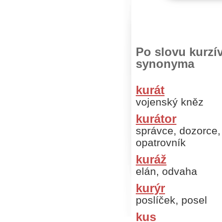
Po slovu kurzív
synonyma
kurát
vojenský kněz
kurátor
správce, dozorce,
opatrovník
kuráž
elán, odvaha
kurýr
poslíček, posel
kus