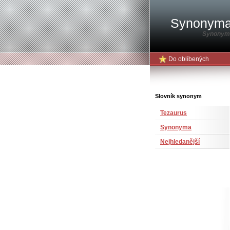
Synonym
Synonyma
Do oblíbených
Slovník synonym
Tezaurus
Synonyma
Nejhledanější