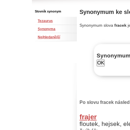
Synonymum ke slo
Slovník synonym
Tezaurus
Synonymum slova
fracek
j
Synonyma
Nejhledanější
Synonymu
Po slovu fracek násled
frajer
floutek, hejsek, e