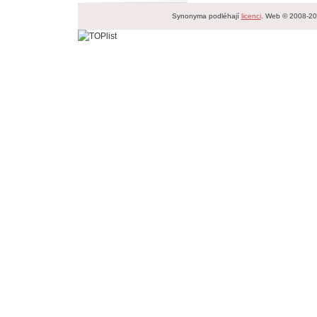
Synonyma podléhají
licenci
. Web © 2008-2