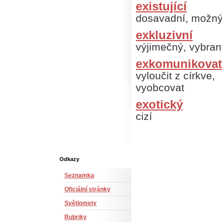
existující
dosavadní, možný
exkluzivní
výjimečný, vybran
exkomunikovat
vyloučit z církve,
vyobcovat
exotický
cizí
Odkazy
Seznamka
Oficiální stránky
Světlomety
Rubriky