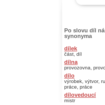
Po slovu díl ná
synonyma
dílek
část, díl
dílna
provozovna, prov
dílo
výrobek, výtvor, r
práce, práce
dílovedoucí
mistr