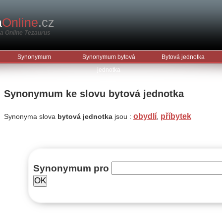
a
Online
.cz
 Online Tezaurus
Synonymum
Synonymum bytová
Bytová jednotka
jednotka
Synonymum ke slovu bytová jednotka
obydlí
příbytek
Synonyma slova
bytová jednotka
jsou :
,
Synonymum
pro