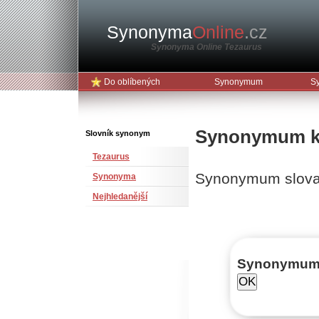
Synonyma
Online
.cz
Synonyma Online Tezaurus
Do oblíbených
Synonymum
S
Synonymum ke
Slovník synonym
Tezaurus
Synonymum slov
Synonyma
Nejhledanější
Synonymu