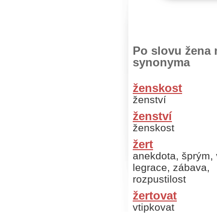
Po slovu žena n
synonyma
ženskost
ženství
ženství
ženskost
žert
anekdota, šprým, v
legrace, zábava,
rozpustilost
žertovat
vtipkovat